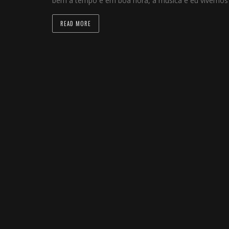
bem a tempo e em boa hora, a música e eu vivemos 
READ MORE