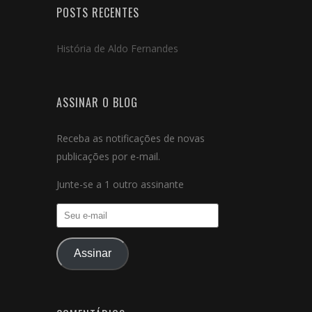
POSTS RECENTES
História de Aldo Fernandes
ASSINAR O BLOG
Receba as notificações de novas
publicações por e-mail.
Junte-se a 1 outro assinante
Seu
e-
mail
Assinar