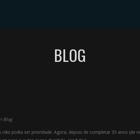
A
GALERIA
ÁLBUM
VÍDEO
CONTATO
COMP
BLOG
in
Blog
não podia ser prioridade. Agora, depois de completar 35 anos (de n